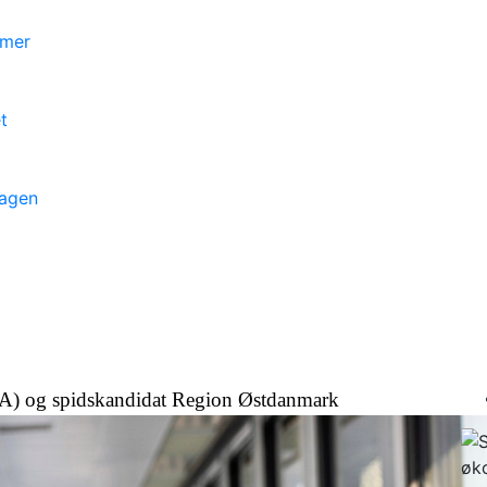
mmer
t
dagen
(A) og spidskandidat Region Østdanmark