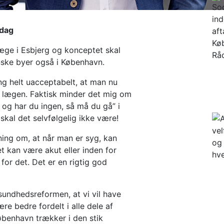
 dag
æge i Esbjerg og konceptet skal
anske byer også i København.
ing helt uacceptabelt, at man nu
 lægen. Faktisk minder det mig om
og har du ingen, så må du gå” i
kal det selvfølgelig ikke være!
ning om, at når man er syg, kan
et kan være akut eller inden for
for det. Det er en rigtig god
sundhedsreformen, at vi vil have
re bedre fordelt i alle dele af
København trækker i den stik