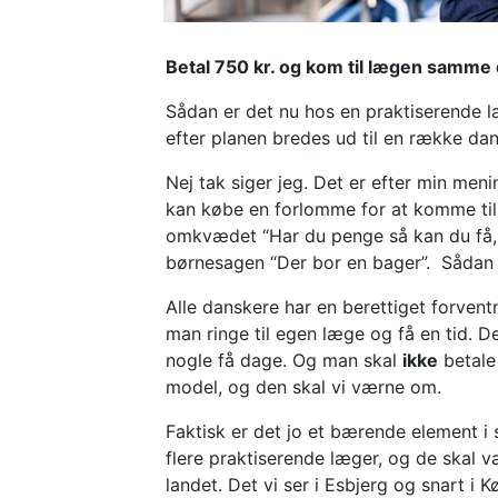
Betal 750 kr. og kom til lægen samme
Sådan er det nu hos en praktiserende l
efter planen bredes ud til en række d
Nej tak siger jeg. Det er efter min men
kan købe en forlomme for at komme til
omkvædet “Har du penge så kan du få, 
børnesagen “Der bor en bager”. Sådan s
Alle danskere har en berettiget forvent
man ringe til egen læge og få en tid. D
nogle få dage. Og man skal
ikke
betale 
model, og den skal vi værne om.
Faktisk er det jo et bærende element i 
flere praktiserende læger, og de skal væ
landet. Det vi ser i Esbjerg og snart i 