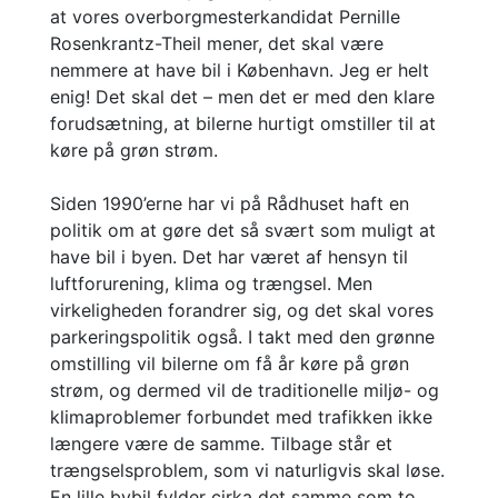
at vores overborgmesterkandidat Pernille
Rosenkrantz-Theil mener, det skal være
nemmere at have bil i København. Jeg er helt
enig! Det skal det – men det er med den klare
forudsætning, at bilerne hurtigt omstiller til at
køre på grøn strøm.
Siden 1990’erne har vi på Rådhuset haft en
politik om at gøre det så svært som muligt at
have bil i byen. Det har været af hensyn til
luftforurening, klima og trængsel. Men
virkeligheden forandrer sig, og det skal vores
parkeringspolitik også. I takt med den grønne
omstilling vil bilerne om få år køre på grøn
strøm, og dermed vil de traditionelle miljø- og
klimaproblemer forbundet med trafikken ikke
længere være de samme. Tilbage står et
trængselsproblem, som vi naturligvis skal løse.
En lille bybil fylder cirka det samme som to