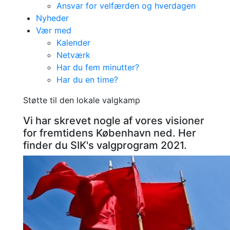
Ansvar for velfærden og hverdagen
Nyheder
Vær med
Kalender
Netværk
Har du fem minutter?
Har du en time?
Støtte til den lokale valgkamp
Vi har skrevet nogle af vores visioner
for fremtidens København ned. Her
finder du SIK's valgprogram 2021.