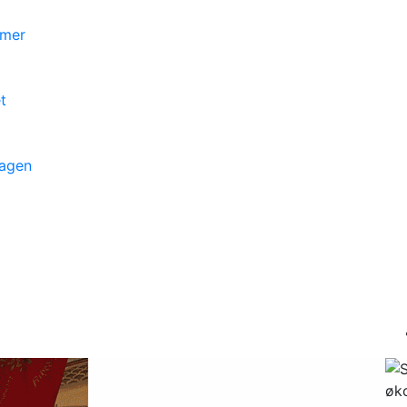
mmer
t
dagen