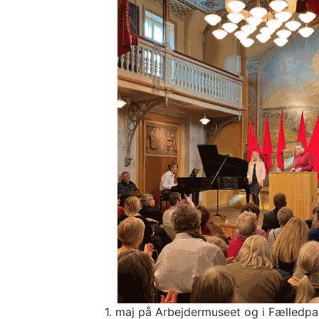
1. maj på Arbejdermuseet og i Fælledp