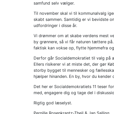
samfund selv vælger.
Til november skal vi til kommunalvalg igen
skabt sammen. Samtidig er vi bevidste om
udfordringer i disse år.
Vi drømmer om at skabe verdens mest ve
by grønnere, så vi får naturen tættere 
faktisk kan vokse op, flytte hjemmefra og 
Derfor går Socialdemokratiet til valg på 
Ellers risikerer vi at miste det, der gør K
storby bygget til mennesker og fællesska
hjælper hinanden. En by, hvor du kende
Det her er Socialdemokratiets 11 teser fo
med, engagere dig og tage del i diskussi
Rigtig god læselyst.
Pernille Rosenkrantz-Theil & Jan Salling