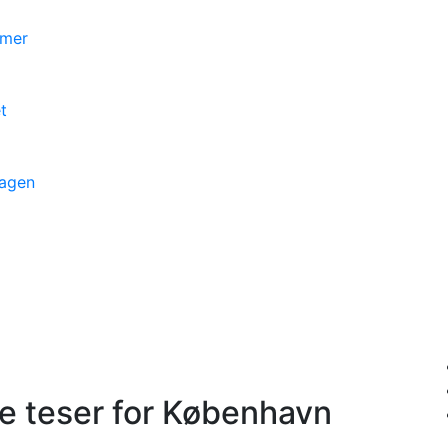
mmer
t
dagen
ke teser for København