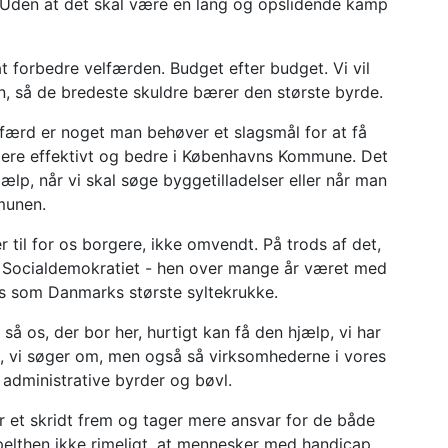
. Uden at det skal være en lang og opslidende kamp
t forbedre velfærden. Budget efter budget. Vi vil
en, så de bredeste skuldre bærer den største byrde.
elfærd er noget man behøver et slagsmål for at få
ere effektivt og bedre i Københavns Kommune. Det
jælp, når vi skal søge byggetilladelser eller når man
munen.
il for os borgere, ikke omvendt. På trods af det,
usiv Socialdemokratiet - hen over mange år været med
ves som Danmarks største syltekrukke.
å os, der bor her, hurtigt kan få den hjælp, vi har
se, vi søger om, men også så virksomhederne i vores
 administrative byrder og bøvl.
 et skridt frem og tager mere ansvar for de både
mpelthen ikke rimeligt, at mennesker med handicap