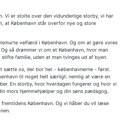
. Vi er stolte over den vidunderlige storby, vi har
, at København står overfor nye og store
lsmurte velfærd i København. Og om at gøre vores
på. Og så drømmer vi om et København, hvor man
stifte familie, uden at man tvinges ud af byen.
at sætte os, der bor her - københavnerne - først.
øbenhavn til noget helt særligt: nemlig at være en
ber. En storby, hvor hverdagen fungerer og hvor vi
r din mors hjemmehjælper og din søns pædagog.
r fremtidens København. Og vi håber du vil læse
onen.