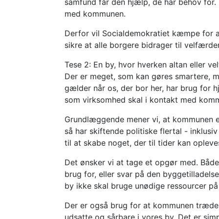
samfund får den hjælp, de har behov for
med kommunen.
Derfor vil Socialdemokratiet kæmpe for a
sikre at alle borgere bidrager til velfærd
Tese 2: En by, hvor hverken altan eller v
Der er meget, som kan gøres smartere, m
gælder når os, der bor her, har brug for h
som virksomhed skal i kontakt med kom
Grundlæggende mener vi, at kommunen er t
så har skiftende politiske flertal - inkl
til at skabe noget, der til tider kan ople
Det ønsker vi at tage et opgør med. Både s
brug for, eller svar på den byggetilladel
by ikke skal bruge unødige ressourcer på
Der er også brug for at kommunen træder
udsatte og sårbare i vores by. Det er si