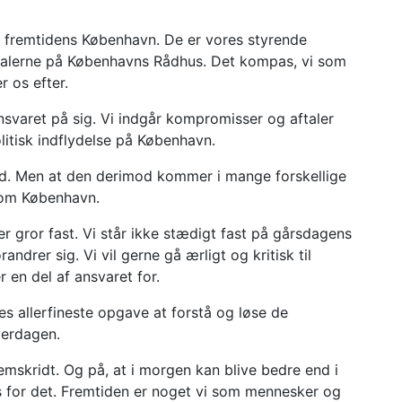
or fremtidens København. De er vores styrende
slokalerne på Københavns Rådhus. Det kompas, vi som
r os efter.
ansvaret på sig. Vi indgår kompromisser og aftaler
litisk indflydelse på København.
hvid. Men at den derimod kommer i mange forskellige
 som København.
der gror fast. Vi står ikke stædigt fast på gårsdagens
andrer sig. Vi vil gerne gå ærligt og kritisk til
en del af ansvaret for.
s allerfineste opgave at forstå og løse de
hverdagen.
mskridt. Og på, at i morgen kan blive bedre end i
s for det. Fremtiden er noget vi som mennesker og