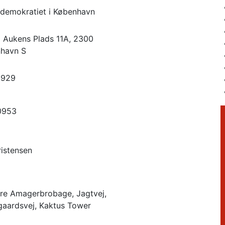
ldemokratiet i København
 Aukens Plads 11A, 2300
nhavn S
8929
0953
ristensen
re Amagerbrobage, Jagtvej,
aardsvej, Kaktus Tower