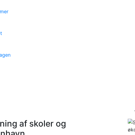
mmer
t
dagen
ning af skoler og
benhavn