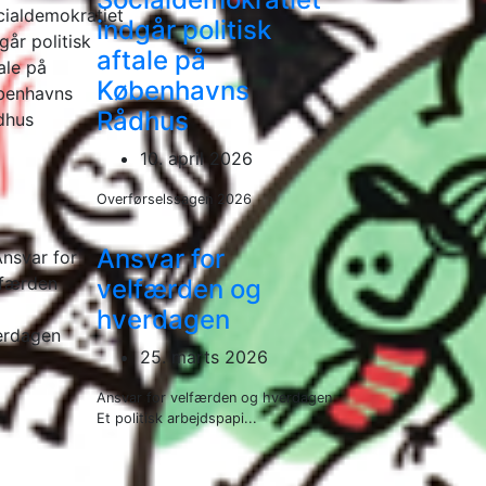
indgår politisk
aftale på
Københavns
Rådhus
10. april 2026
Overførselssagen 2026
Ansvar for
velfærden og
hverdagen
25. marts 2026
Ansvar for velfærden og hverdagen
Et politisk arbejdspapi...